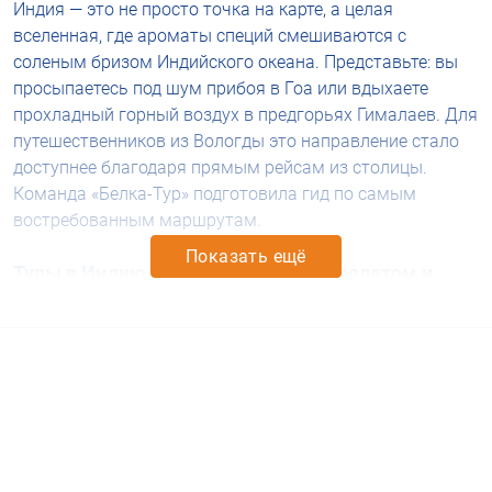
Индия — это не просто точка на карте, а целая
вселенная, где ароматы специй смешиваются с
соленым бризом Индийского океана. Представьте: вы
просыпаетесь под шум прибоя в Гоа или вдыхаете
прохладный горный воздух в предгорьях Гималаев. Для
путешественников из Вологды это направление стало
доступнее благодаря прямым рейсам из столицы.
Команда «Белка-Тур» подготовила гид по самым
востребованным маршрутам.
Показать ещё
Туры в Индию из Москвы с авиаперелетом
и
трансфером
Организация поездки начинается с логистики. Сегодня
перелеты осуществляются регулярными и чартерными
рейсами, что позволяет выбрать удобное время
вылета. По прибытии в Дели или Даболим вас ждет
встреча с представителем компании. Чем хорош
пакетный отдых по
путевке в Индии
? Вам не нужно