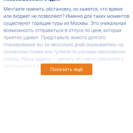
Мечтаете сменить обстановку, но кажется, что время
или бюджет не позволяют? Именно для таких моментов
существуют
горящие туры из Москвы
. Это уникальная
возможность отправиться в отпуск по цене, которая
приятно удивит. Представьте: вместо долгого
планирования вы за несколько дней оказываетесь на
солнечном пляже или гуляете по улочкам европейских
столиц. Наша задача — сделать эту мечту реальной и
безупречной в организации.
Показать ещё
Как мы в Вологде подбираем для вас идеальный
вариант?
На расстоянии, но в постоянном контакте! Специалисты
«Белка-Тур» из Вологды детально прорабатывают
каждый запрос. Мы начинаем с ваших дат и состава
группы. Затем уточняем детали: предпочтения по отелю
(тихая бухта или оживленный центр), типу пляжа,
необходимой инфраструктуре. Такой подход позволяет